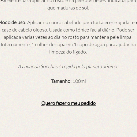
Excelente para aplicar no rosto e na pele dos bebés. Indicada para 
queimaduras de sol. 
odo de uso: 
Aplicar no couro cabeludo para fortalecer e ajudar e
caso de cabelo oleoso. Usada como tónico facial diário. Pode ser 
aplicada várias vezes ao dia no rosto para manter a pele limpa. 
Internamente, 1 colher de sopa em 1 copo de água para ajudar na 
limpeza do fígado. 
A Lavanda Soechas é regida pelo planeta Júpiter. 
Tamanho: 
100ml
Quero fazer o meu pedido