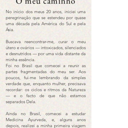
O meu caminho
No início dos meus 20 anos, iniciei uma
peregrinação que se estendeu por quase
uma década pela América do Sul e pela
Ásia.
Buscava reencontrar-me, curar o meu
útero e ovários — intoxicados, silenciados
e desnutridos — por uma vida distante da
minha essência.
Foi no Brasil que comecei a reunir as
partes fragmentadas do meu ser. Aos
poucos, fui-me lembrando da simples
verdade que, enquanto mulher, precisava
recordar: os ciclos e ritmos da Natureza
— e o facto de que não estamos
separados Dela.
Ainda no Brasil, comecei a estudar
Medicina Ayurveda, e, alguns anos
depois, realizei a minha primeira viagem